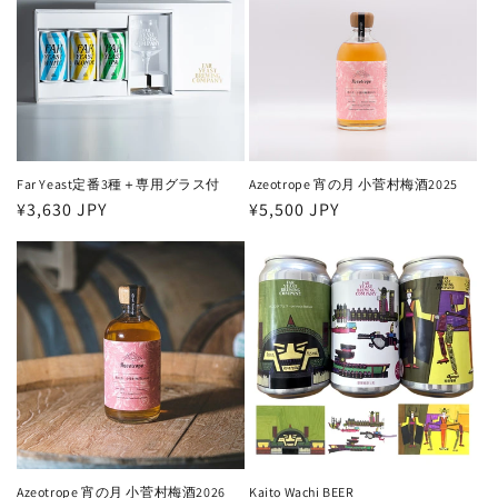
Far Yeast定番3種＋専用グラス付
Azeotrope 宵の月 小菅村梅酒2025
通
¥3,630 JPY
通
¥5,500 JPY
常
常
価
価
格
格
Azeotrope 宵の月 小菅村梅酒2026
Kaito Wachi BEER