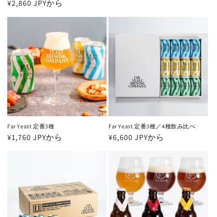
通
¥2,860 JPYから
常
常
価
価
格
格
Far Yeast 定番3種
Far Yeast 定番3種／4種飲み比べ
通
¥1,760 JPYから
通
¥6,600 JPYから
常
常
価
価
格
格