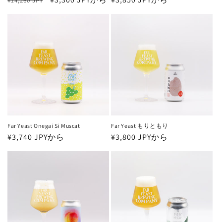
¥14,260 JPY
常
ー
常
価
ル
価
格
価
格
格
Far Yeast Onegai Si Muscat
Far Yeast もりともり
通
¥3,740 JPYから
通
¥3,800 JPYから
常
常
価
価
格
格