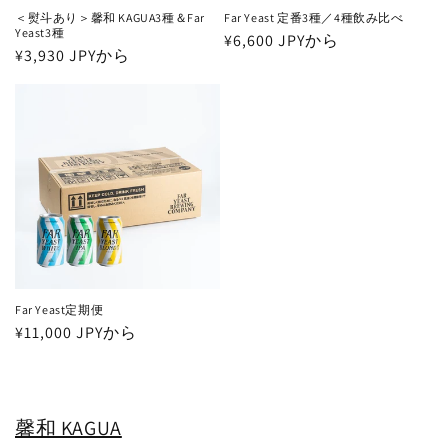
＜熨斗あり＞馨和 KAGUA3種＆Far
Far Yeast 定番3種／4種飲み比べ
Yeast3種
通
¥6,600 JPYから
通
¥3,930 JPYから
常
常
価
価
格
格
Far Yeast定期便
通
¥11,000 JPYから
常
価
格
馨和 KAGUA