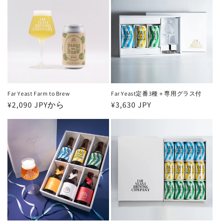
格
格
Far Yeast Farm to Brew
Far Yeast定番3種＋専用グラス付
通
¥2,090 JPYから
通
¥3,630 JPY
常
常
価
価
格
格