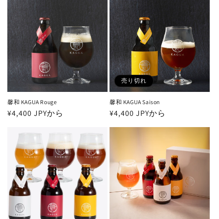
格
格
売り切れ
馨和 KAGUA Rouge
馨和 KAGUA Saison
通
¥4,400 JPYから
通
¥4,400 JPYから
常
常
価
価
格
格