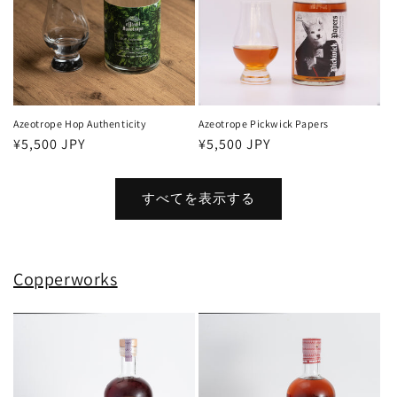
Azeotrope Hop Authenticity
Azeotrope Pickwick Papers
通
¥5,500 JPY
通
¥5,500 JPY
常
常
価
価
すべてを表示する
格
格
Copperworks