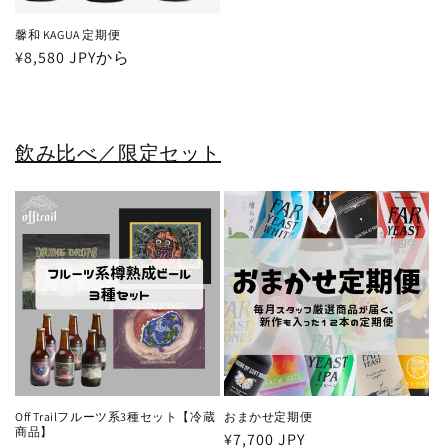
馨和 KAGUA 定期便
通
¥8,580 JPYから
常
価
格
飲み比べ／限定セット
Off Trailフルーツ系3種セット【冷蔵
おまかせ定期便
商品】
通
¥7,700 JPY