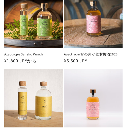
Azeotrope Sansho Punch
Azeotrope 宵の月 小菅村梅酒2026
通
¥1,800 JPYから
通
¥5,500 JPY
常
常
価
価
格
格