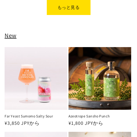
もっと見る
New
Far Yeast Sumomo Salty Sour
Azeotrope Sansho Punch
通
¥3,850 JPYから
通
¥1,800 JPYから
常
常
価
価