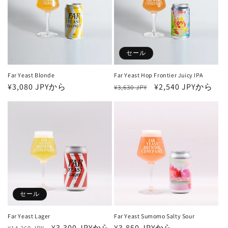
セール
Far Yeast Blonde
Far Yeast Hop Frontier Juicy IPA
通
¥3,080 JPYから
通
セ
¥2,540 JPYから
¥3,630 JPY
常
常
ー
価
価
ル
格
格
価
格
セール
Far Yeast Lager
Far Yeast Sumomo Salty Sour
通
セ
¥3,300 JPYから
通
¥3,850 JPYから