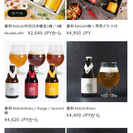
セール
馨和 KAGUA 特別日本醸造2種／3種
馨和 KAGUA3種＋専用グラス付
通
セ
¥2,640 JPYから
通
¥4,950 JPY
¥3,300 JPY
常
ー
常
価
ル
価
格
価
格
格
馨和 KAGUA Blanc／Rouge／Saison3
馨和 KAGUA Blanc
種
通
¥4,400 JPYから
通
¥4,620 JPYから
常
常
価
価