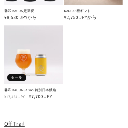
馨和 KAGUA 定期便
KAGUA3種ギフト
通
¥8,580 JPYから
通
¥2,750 JPYから
常
常
価
価
格
格
セール
馨和 KAGUA Saison 特別日本醸造
通
セ
¥7,700 JPY
¥17,424 JPY
常
ー
価
ル
格
価
格
Off Trail