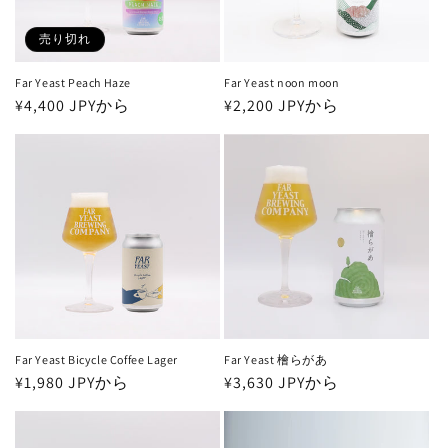
売り切れ
Far Yeast Peach Haze
Far Yeast noon moon
通
¥4,400 JPYから
通
¥2,200 JPYから
常
常
価
価
格
格
Far Yeast Bicycle Coffee Lager
Far Yeast 檜らがあ
通
¥1,980 JPYから
通
¥3,630 JPYから
常
常
価
価