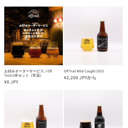
お好みオーダーサービス／Off
Off Trail Wild Caught 2025
Trail12本セット（常温）
通
¥2,200 JPYから
通
¥0 JPY
常
常
価
価
格
格