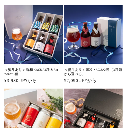
＜熨斗あり＞馨和 KAGUA3種＆Far
＜熨斗あり＞馨和 KAGUA2種（3種類
Yeast3種
から選べる）
通
¥3,930 JPYから
通
¥2,090 JPYから
常
常
価
価
格
格