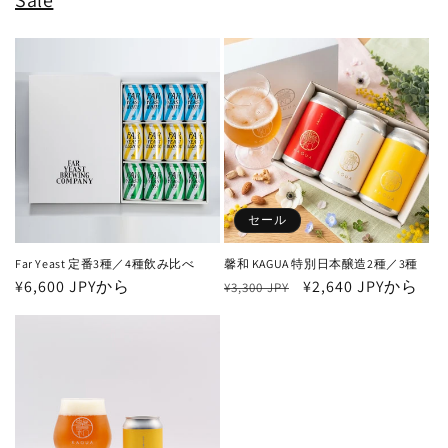
セール
Far Yeast 定番3種／4種飲み比べ
馨和 KAGUA 特別日本醸造2種／3種
通
¥6,600 JPYから
通
セ
¥2,640 JPYから
¥3,300 JPY
常
常
ー
価
価
ル
格
格
価
格