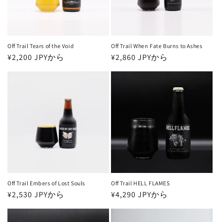
Off Trail Tears of the Void
Off Trail When Fate Burns to Ashes
通
¥2,200 JPYから
通
¥2,860 JPYから
常
常
価
価
格
格
Off Trail Embers of Lost Souls
Off Trail HELL FLAMES
通
¥2,530 JPYから
通
¥4,290 JPYから
常
常
価
価