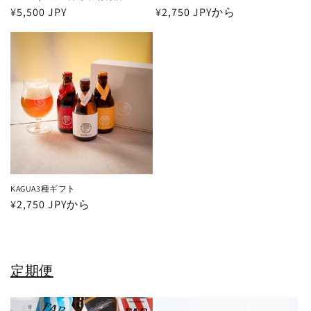
通
¥5,500 JPY
通
¥2,750 JPYから
常
常
価
価
格
格
KAGUA3種ギフト
通
¥2,750 JPYから
常
価
格
定期便