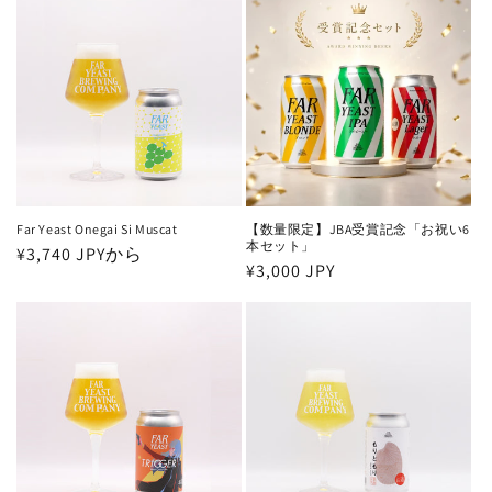
格
格
Far Yeast Onegai Si Muscat
【数量限定】JBA受賞記念「お祝い6
本セット」
通
¥3,740 JPYから
通
¥3,000 JPY
常
常
価
価
格
格