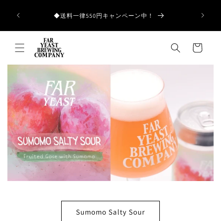
コンテ
ンツに
和歌山県産の
◆送料一律550円キャンペーン中！
進む
カ
ー
ト
Azeotrope Sansho Punch