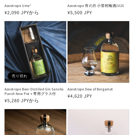
Azeotrope Ume°
Azeotrope 宵の月 小菅村梅酒2025
通
¥2,090 JPYから
通
¥5,500 JPY
常
常
価
価
格
格
売り切れ
Azeotrope Beer Distilled Gin Sansho
Azeotrope Dew of Bergamot
Punch New Pot＋専用グラス付
通
¥4,620 JPY
通
¥5,280 JPYから
常
常
価
価
格
格