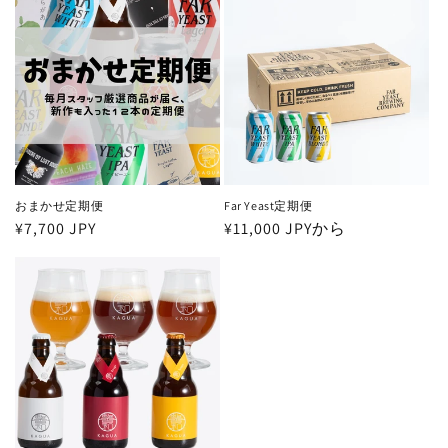
おまかせ定期便
Far Yeast定期便
通
¥7,700 JPY
通
¥11,000 JPYから
常
常
価
価
格
格