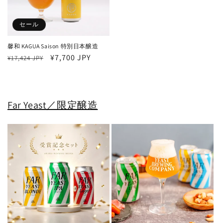
セール
馨和 KAGUA Saison 特別日本醸造
通
セ
¥7,700 JPY
¥17,424 JPY
常
ー
価
ル
格
価
格
Far Yeast／限定醸造