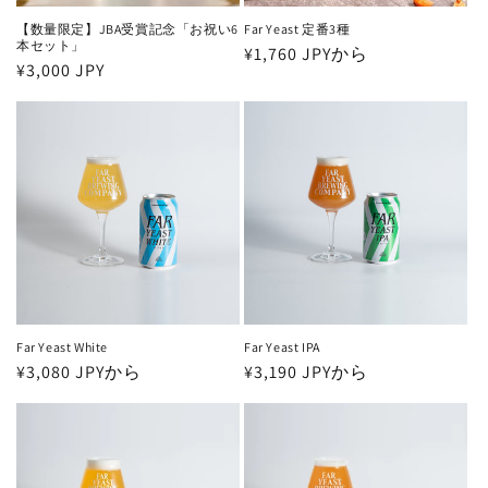
【数量限定】JBA受賞記念「お祝い6
Far Yeast 定番3種
本セット」
通
¥1,760 JPYから
通
¥3,000 JPY
常
常
価
価
格
格
Far Yeast White
Far Yeast IPA
通
¥3,080 JPYから
通
¥3,190 JPYから
常
常
価
価
格
格