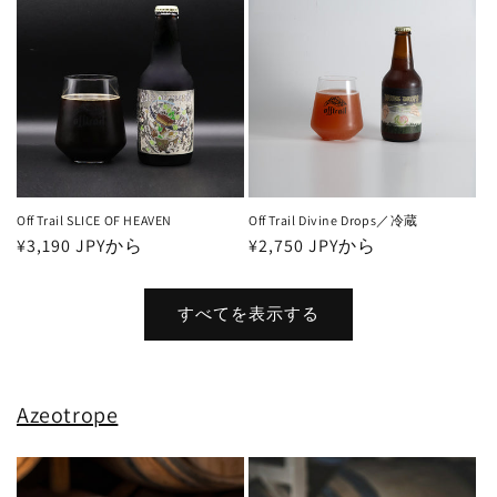
格
格
Off Trail SLICE OF HEAVEN
Off Trail Divine Drops／冷蔵
通
¥3,190 JPYから
通
¥2,750 JPYから
常
常
価
価
すべてを表示する
格
格
Azeotrope