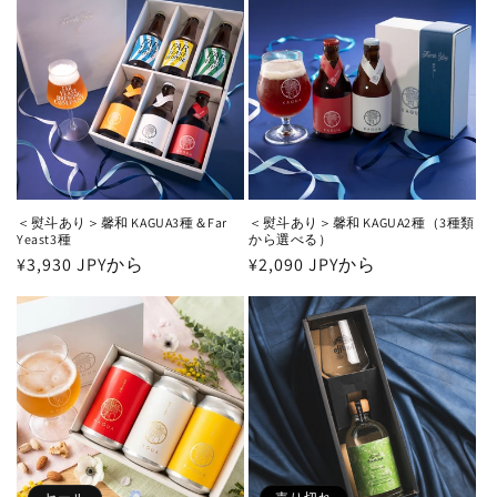
＜熨斗あり＞馨和 KAGUA3種＆Far
＜熨斗あり＞馨和 KAGUA2種（3種類
Yeast3種
から選べる）
通
¥3,930 JPYから
通
¥2,090 JPYから
常
常
価
価
格
格