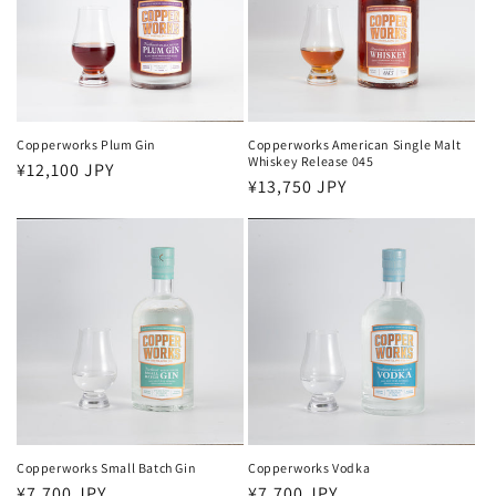
Copperworks Plum Gin
Copperworks American Single Malt
Whiskey Release 045
通
¥12,100 JPY
通
¥13,750 JPY
常
常
価
価
格
格
Copperworks Small Batch Gin
Copperworks Vodka
通
¥7,700 JPY
通
¥7,700 JPY