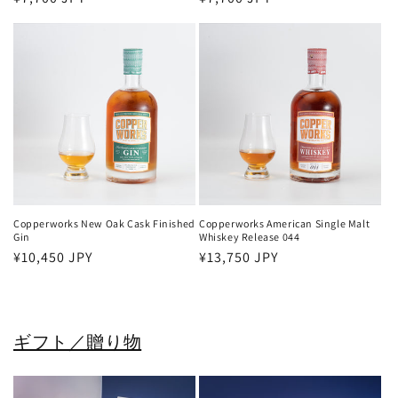
常
常
価
価
格
格
Copperworks New Oak Cask Finished
Copperworks American Single Malt
Gin
Whiskey Release 044
通
¥10,450 JPY
通
¥13,750 JPY
常
常
価
価
格
格
ギフト／贈り物