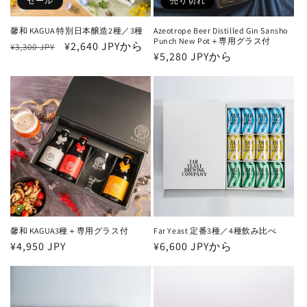
セール
売り切れ
馨和 KAGUA 特別日本醸造2種／3種
Azeotrope Beer Distilled Gin Sansho
Punch New Pot＋専用グラス付
通
セ
¥2,640 JPYから
¥3,300 JPY
通
¥5,280 JPYから
常
ー
常
価
ル
価
格
価
格
格
馨和 KAGUA3種＋専用グラス付
Far Yeast 定番3種／4種飲み比べ
通
¥4,950 JPY
通
¥6,600 JPYから
常
常
価
価
格
格