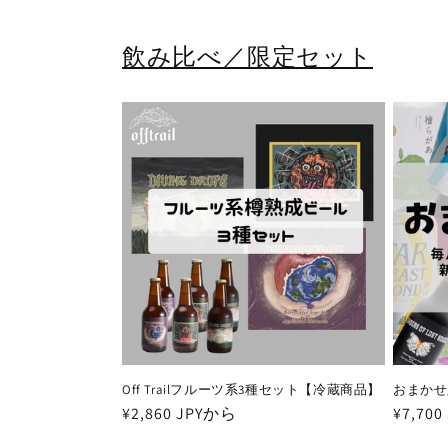
飲み比べ／限定セット
Off Trailフルーツ系3種セット【冷蔵商品】
おまかせ
通
¥2,860 JPYから
通
¥7,700
常
常