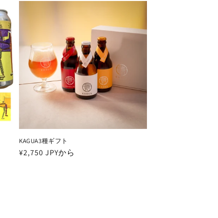
価
格
KAGUA3種ギフト
通
¥2,750 JPYから
常
価
格