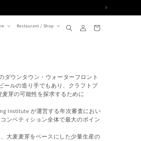
ロ
カ
グ
ore
Restaurant / Shop
ー
イ
ト
ン
た、シアトルのダウンタウン・ウォーターフロント
クラフトビールの造り手でもあり、クラフトブ
麦麦芽の可能性を探求するために
 Institute が運営する年次審査におい
この栄誉はコンペティション全体で最大のポイン
おり、大麦麦芽をベースにした少量生産の