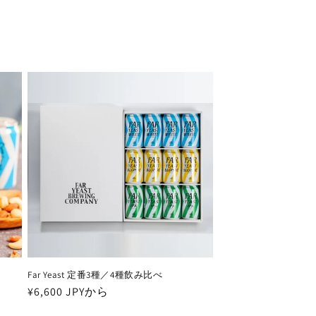
Far Yeast 定番3種／4種飲み比べ
通
¥6,600 JPYから
常