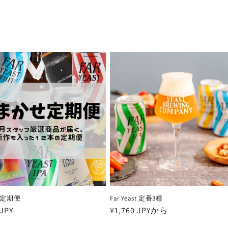
定期便
Far Yeast 定番3種
 JPY
通
¥1,760 JPYから
常