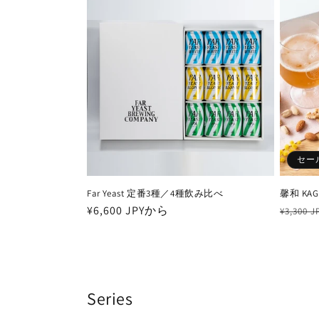
セー
Far Yeast 定番3種／4種飲み比べ
馨和 KA
通
¥6,600 JPYから
通
¥3,300 J
常
常
価
価
格
格
Series