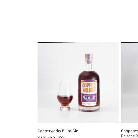
Copperworks Plum Gin
Copperwo
Release 