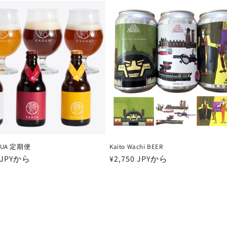
価
格
GUA 定期便
Kaito Wachi BEER
0 JPYから
通
¥2,750 JPYから
常
価
格