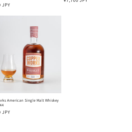
通
¥7,700 JPY
0 JPY
常
価
格
rks American Single Malt Whiskey
044
0 JPY