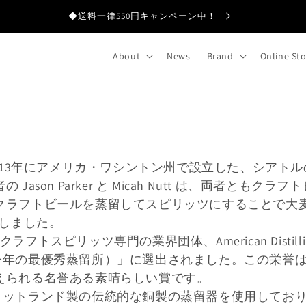
◆送料一律550円キャンペーン中！
About
News
Brand
Online St
Company は、2013年にアメリカ・ワシントン州で設立し
ason Parker と Micah Nutt は、両者とも
クラフトビールを蒸留してスピリッツにすることで大
 を設立しました。
スピリッツ専門の業界団体、American Distilling
 the Year（今年の最優秀蒸留所）」に選出されました。
えられる名誉ある素晴らしい賞です。
れたスコットランド製の伝統的な銅製の蒸留器を使用して