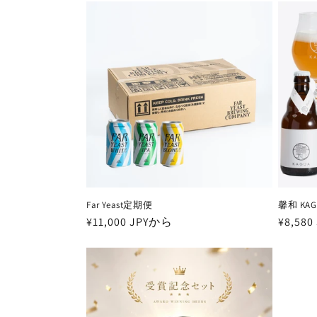
価
価
格
格
Far Yeast定期便
馨和 KA
通
¥11,000 JPYから
通
¥8,58
常
常
価
価
格
格