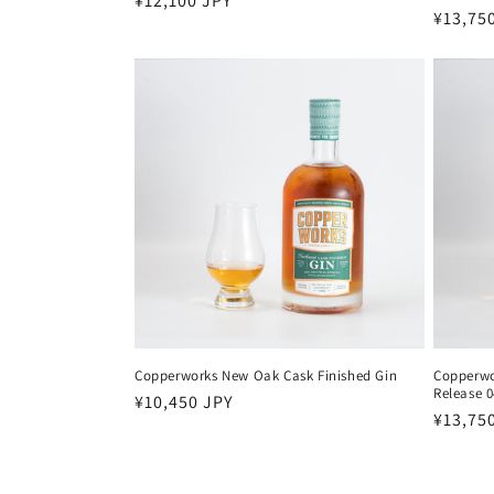
通
¥12,100 JPY
通
¥13,75
常
常
価
価
格
格
Copperworks New Oak Cask Finished Gin
Copperwo
Release 
通
¥10,450 JPY
通
¥13,75
常
常
価
価
格
格