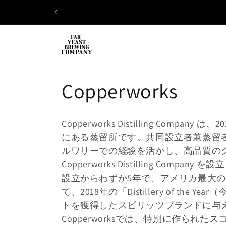
コンテ
ンツに
進む
コ
Copperworks
レ
Copperworks Distilling 
ク
にある蒸留所です。共同設立者兼蒸留者の J
ルワリーでの経験を活かし、高品質の
シ
Copperworks Distilling Company
設立からわずか5年で、アメリカ最大のクラフト
ョ
て、2018年の「Distillery of
トを獲得したスピリッツブランドに与
ン
Copperworksでは、特別に作ら