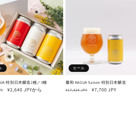
ル
セール
GUA 特別日本醸造2種／3種
馨和 KAGUA Saison 特別日本醸造
セ
¥2,640 JPYから
通
セ
¥7,700 JPY
PY
¥17,424 JPY
ー
常
ー
ル
価
ル
価
格
価
格
格