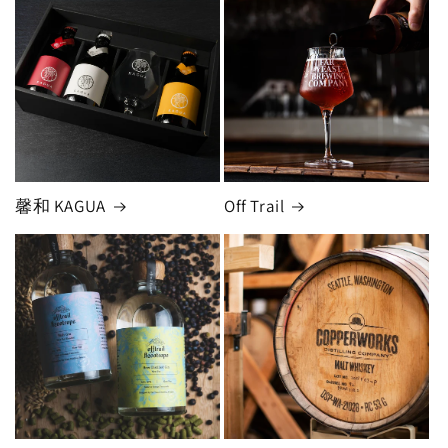
馨和 KAGUA
Off Trail