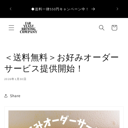
コンテ
ンツに
和歌山県産の
◆送料一律550円キャンペーン中！
進む
カ
ー
ト
＜送料無料＞お好みオーダー
サービス提供開始！
2026年1月30日
Share