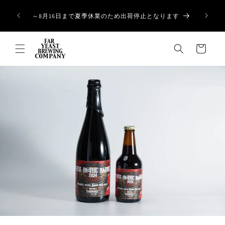
コンテ
ンツに
～8月16日まで夏季休業のため出荷停止となります
進む
カ
ー
ト