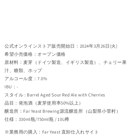
公式オンラインストア販売開始日：2024年3月26日(火)
希望小売価格：オープン価格
原材料：
麦芽（ドイツ製造、イギリス製造）、チェリー果
汁、糖類、ホップ
アルコール度：7.0%
IBU：-
スタイル :
Barrel Aged Sour Red Ale with Cherries
品目：発泡酒（麦芽使用率50%以上）
醸造所：Far Yeast Brewing源流醸造所（山梨県小菅村）
仕様：
330ml瓶/750ml瓶 / 10L樽
※業務用の購入：Far Yeast 直卸仕入れサイト