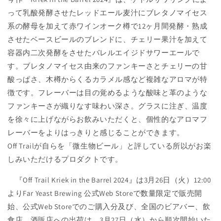
って乳酸発酵させたレッドエール⻨汁にブレタノマイセス
系の酵⺟を加えて赤ワインオーク樽で12ヶ⽉間発酵・熟成
させたベースビールのブレンドに、チェリー果汁を加えて
容器内二次発酵をさせたバレルエイジドサワーエールで
す。ブレタノマイセス由来のファンキーさとチェリーの甘
酸っぱさ、木樽からくるカラメル感など複雑なアロマが特
徴です。フレーバーは目の覚めるような酸味と⾰のような
ファンキーさが織りなす味わい深さ。グラスに注ぎ、温度
を徐々に上げながらお飲みいただくと、個性的なアロマフ
レーバーをよりはっきりと感じることができます。
Off Trailが自らを「微生物ビール」と評している所以がお楽
しみいただけるプロダクトです。
『Off Trail Kriek in the Barrel 2024』は3月26日（火）
12:00
よりFar Yeast Brewing 公式Web Storeで数量限定で販売開
始、
公式Web Storeでのご購入分及び、全国のビアバー、飲
食店、酒販店への出荷は、3月27日（水）から順次開始いた