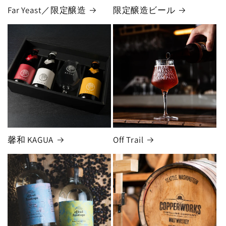
Far Yeast／限定醸造
限定醸造ビール
馨和 KAGUA
Off Trail