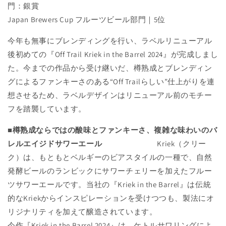
門：銀賞
Japan Brewers Cup フルーツビール部門｜5位
今年も無事にブレンディングを行い、ラベルリニューアル
後初めての『Off Trail Kriek in the Barrel 2024』が完成しまし
た。今までの作品から受け継いだ、樽熟成とブレンディン
グによるファンキーさのある“Off Trailらしい”仕上がりを連
想させるため、ラベルデザインはリニューアル前のモチー
フを踏襲しています。
■樽熟成ならではの酸味とファンキーさ、複雑な味わいのバ
レルエイジドサワーエール
Kriek（クリー
ク）は、もともとベルギーのビアスタイルの⼀種で、⾃然
発酵ビールのランビックにサワーチェリーを加えたフルー
ツサワーエールです。当社の『Kriek in the Barrel』は伝統
的なKriekからインスピレーションを受けつつも、製法にオ
リジナリティを加えて醸造されています。
今作『
Kriek in the Barrel 2024』は、ケトルサワリングによ