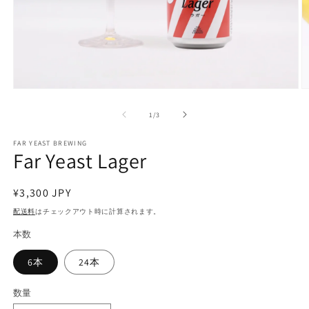
モ
ー
の
1
/
3
ダ
ル
で
FAR YEAST BREWING
Far Yeast Lager
メ
デ
ィ
通
¥3,300 JPY
ア
(1)
(2
常
配送料
はチェックアウト時に計算されます。
を
価
開
本数
く
格
6本
24本
数量