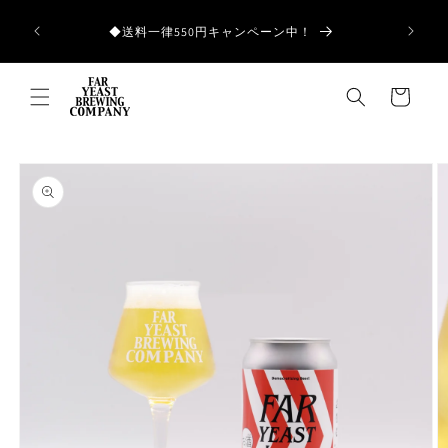
コンテ
ンツに
和歌山県産の
◆送料一律550円キャンペーン中！
進む
カ
ー
ト
商品情
報にス
キップ