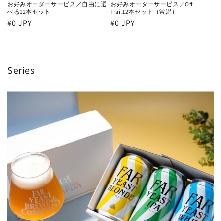
お好みオーダーサービス／自由に選
お好みオーダーサービス／Off
べる12本セット
Trail12本セット（常温）
通
¥0 JPY
通
¥0 JPY
常
常
価
価
格
格
Series