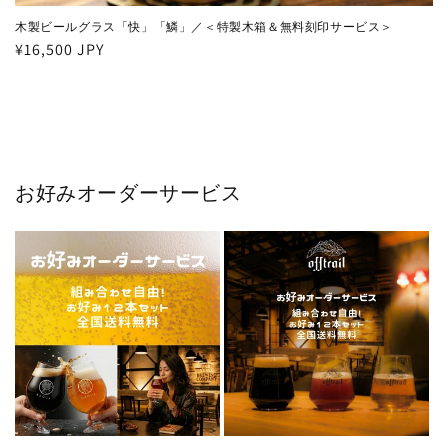
木製ビールグラス「快」「鱗」／＜特製木箱＆無料刻印サービス＞
通
¥16,500 JPY
常
価
格
お好みオーダーサービス