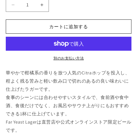
Far
Far
Yeast
Yeast
Lager
Lager
カートに追加する
の
の
数
数
量
量
を
を
減
増
別のお支払い方法
ら
や
す
す
華やかで柑橘系の香りを放つ人気のCitraホップを投入し、
程よく残る苦みと軽い飲み口で切れのあるの良い味わいに
仕上げたラガーです。
食事のシーンには合わせやすいスタイルで、食前酒や食中
酒、食後だけでなく、お風呂やサウナ上がりにもおすすめ
できる1杯に仕上げています。
Far Yeast Lagerは直営店や公式オンラインストア限定ビール
です。