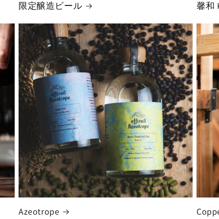
限定醸造ビール
馨和 
Azeotrope
Copp