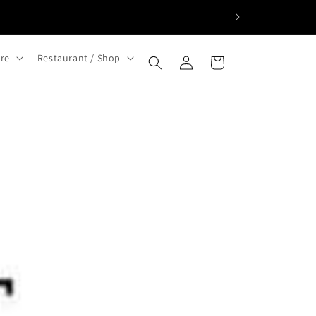
ロ
カ
グ
ore
Restaurant / Shop
ー
イ
ト
ン