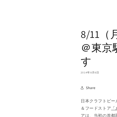
8/11
＠東京駅
す
2014年8月6日
Share
日本クラフトビール
＆フードストア
「
アは、当初の首都