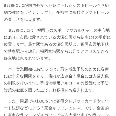
BEERHOLICが国内外からセレクトしたゲストビールも含め
約70種類をラインナップし、多様性に富むクラフトビール
の楽しさを伝えます。
BEERHOLICは、福岡市のスポーツやカルチャーの中心地
にあり、市民に愛されている大濠公園から徒歩1分の場所に
位置します。最寄駅である大濠公園駅は、福岡市営地下鉄
で博多駅から10分、福岡空港駅から15分でアクセスできる
好立地に恵まれています。
バー営業開始にあたっては、飛沫感染予防のために客席
には十分な間隔をとり、店内が込み合う場合には入店人数
の制限を行います。手指消毒用アルコールの設置など予防
対策の徹底を図った上で、お客様をお迎えします。
また、同店でのお支払いは各種クレジットカードやQRコ
ード決済などによる「完全キャッシュレス」です。全国的
に有名なランニングスポットである大濠公園でのランニン