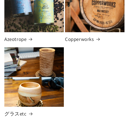
Azeotrope
Copperworks
グラスetc