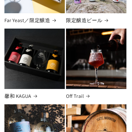
Far Yeast／限定醸造
限定醸造ビール
馨和 KAGUA
Off Trail