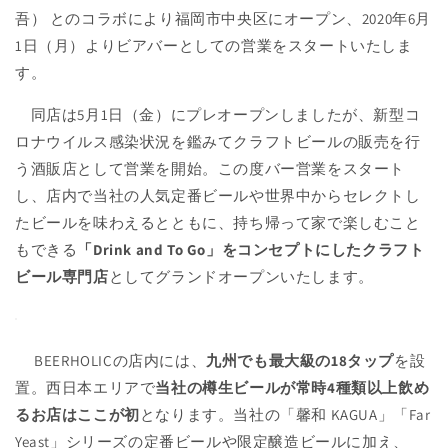
吾） とのコラボにより福岡市中央区にオープン、2020年6月
1日（月）よりビアバーとしての営業をスタートいたしま
す。
同店は5月1日（金）にプレオープンしましたが、新型コ
ロナウイルス感染状況を鑑みてクラフトビールの販売を行
う酒販店として営業を開始。この度バー営業をスタート
し、店内で当社の人気定番ビールや世界中からセレクトし
たビールを味わえるとともに、持ち帰って家で楽しむこと
もできる
「Drink and To Go」をコンセプトにしたクラフト
ビール専門店
としてグランドオープンいたします。
BEERHOLICの店内には、
九州でも最大級の18タップ
を設
置。西日本エリアで
当社の樽生ビールが常時4種類以上飲め
るお店はここが初
となります。当社の「馨和 KAGUA」「Far
Yeast」シリーズの定番ビールや限定醸造ビールに加え、