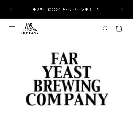
コンテ
ンツに
和歌山県産の
◆送料一律550円キャンペーン中！
進む
カ
ー
ト