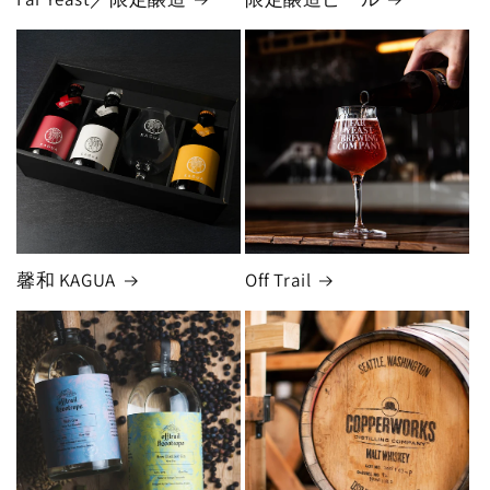
馨和 KAGUA
Off Trail