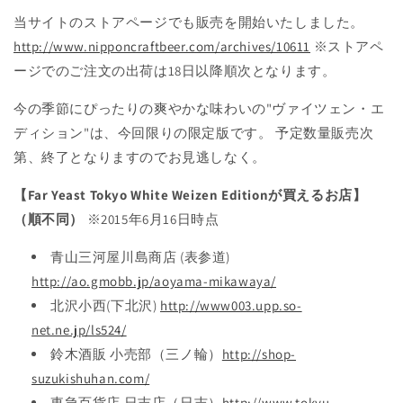
当サイトのストアページでも販売を開始いたしました。
http://www.nipponcraftbeer.com/archives/10611
※ストアペ
ージでのご注文の出荷は18日以降順次となります。
今の季節にぴったりの爽やかな味わいの"ヴァイツェン・エ
ディション"は、今回限りの限定版です。 予定数量販売次
第、終了となりますのでお見逃しなく。
【Far Yeast Tokyo White Weizen Editionが買えるお店】
（順不同）
※2015年6月16日時点
青山三河屋川島商店 (表参道)
http://ao.gmobb.jp/aoyama-mikawaya/
北沢小西(下北沢)
http://www003.upp.so-
net.ne.jp/ls524/
鈴木酒販 小売部（三ノ輪）
http://shop-
suzukishuhan.com/
東急百貨店 日吉店（日吉）
http://www.tokyu-