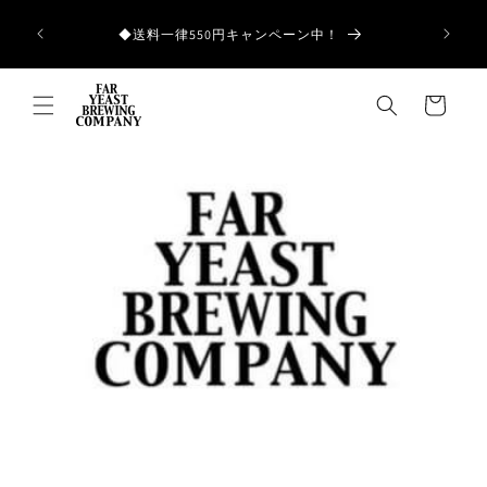
コンテ
ンツに
和歌山県産の
◆送料一律550円キャンペーン中！
進む
カ
ー
ト