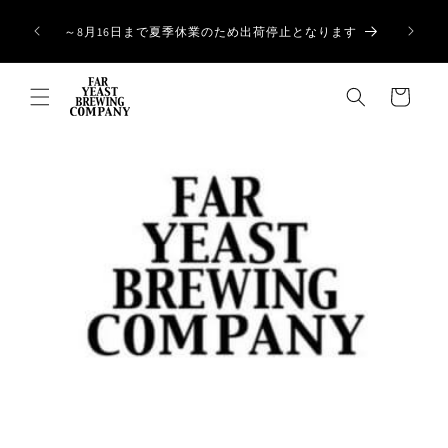
コンテ
ンツに
～8月16日まで夏季休業のため出荷停止となります
進む
カ
ー
ト