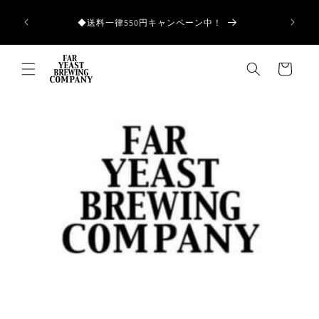
コンテ
ンツに
和歌山県産の
◆送料一律550円キャンペーン中！
進む
カ
ー
ト