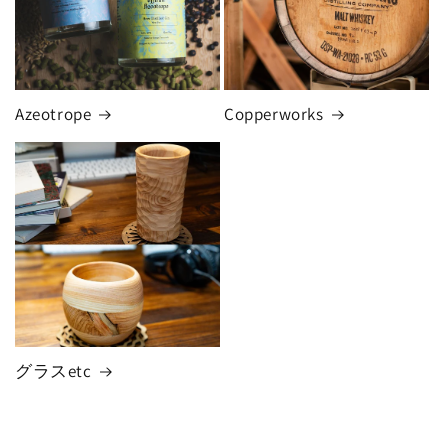
Azeotrope
Copperworks
グラスetc