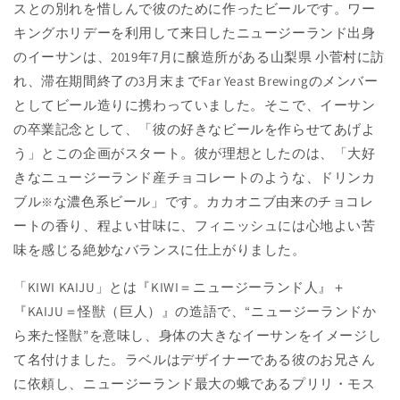
スとの別れを惜しんで彼のために作ったビールです。ワー
キングホリデーを利用して来日したニュージーランド出身
のイーサンは、2019年7月に醸造所がある山梨県 小菅村に訪
れ、滞在期間終了の3月末までFar Yeast Brewingのメンバー
としてビール造りに携わっていました。そこで、イーサン
の卒業記念として、「彼の好きなビールを作らせてあげよ
う」とこの企画がスタート。彼が理想としたのは、「大好
きなニュージーランド産チョコレートのような、ドリンカ
ブル
な濃色系ビール」です。カカオニブ由来のチョコレ
※
ートの香り、程よい甘味に、フィニッシュには心地よい苦
味を感じる絶妙なバランスに仕上がりました。
「KIWI KAIJU」とは『KIWI＝ニュージーランド人』＋
『KAIJU＝怪獣（巨人）』の造語で、“ニュージーランドか
ら来た怪獣”を意味し、身体の大きなイーサンをイメージし
て名付けました。ラベルはデザイナーである彼のお兄さん
に依頼し、ニュージーランド最大の蛾であるプリリ・モス