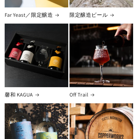
Far Yeast／限定醸造
限定醸造ビール
馨和 KAGUA
Off Trail