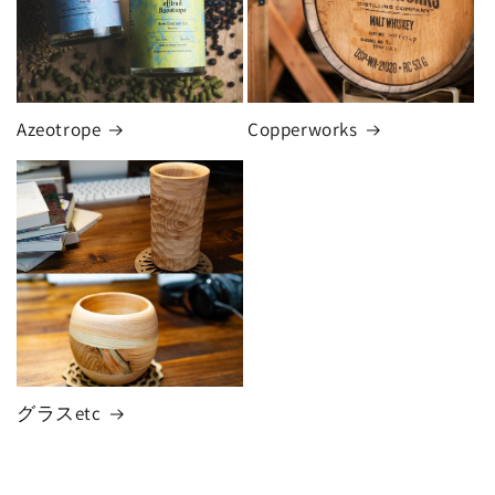
Azeotrope
Copperworks
グラスetc