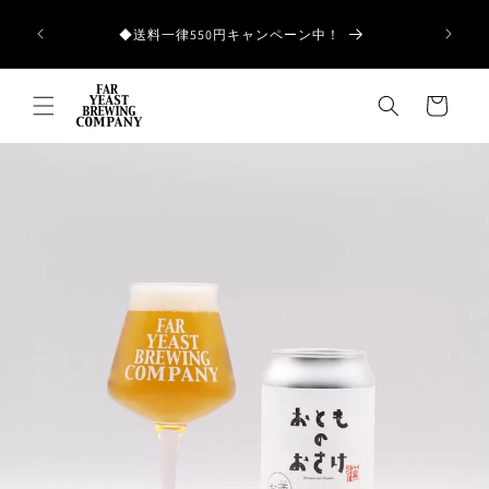
コンテ
ンツに
和歌山県産の
◆送料一律550円キャンペーン中！
進む
カ
ー
ト