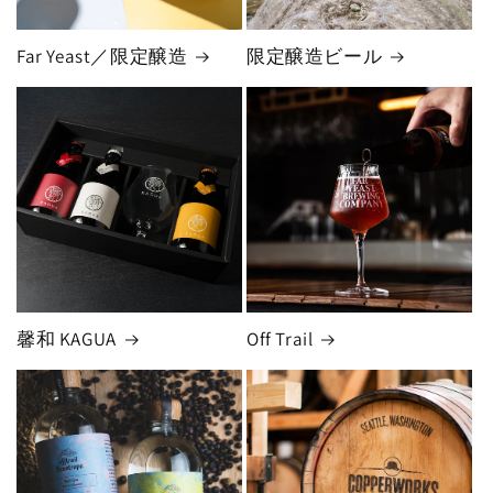
Far Yeast／限定醸造
限定醸造ビール
馨和 KAGUA
Off Trail